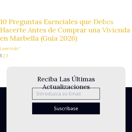
10 Preguntas Esenciales que Debes
+34 610
Hacerte Antes de Comprar una Vivienda
053 200
en Marbella (Guía 2026)
info@besthousemarbell
Leer más "
Urb Terrazas
1
2
3
de Banús, Av.
Rotary
Sitemap
Internacional,
Política
Reciba Las Últimas
Nueva
de
Actualizaciones
Andalucía,
privacida
29660
d
Marbella.
Aviso
Suscríbase
legal