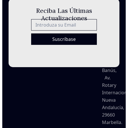
Sitemap
Reciba Las Últimas
Política
Actualizaciones
de
info@besth
privacidad
Aviso
Suscríbase
legal
Urb
Terrazas
de
Banús,
Av.
Rotary
Internaciona
Nueva
Andalucía,
29660
Marbella.