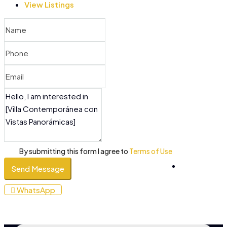
View Listings
By submitting this form I agree to
Terms of Use
Send Message
+34
WhatsApp
610
053
200