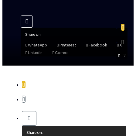
Share on:
WhatsApp
Pinterest
Facebook
X
LinkedIn
Correo
12
Share on: