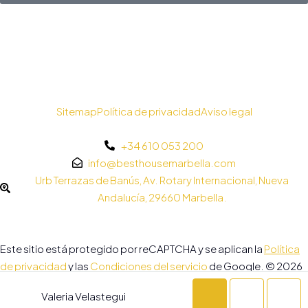
Sitemap
Política de privacidad
Aviso legal
+34 610 053 200
info@besthousemarbella.com
Urb Terrazas de Banús, Av. Rotary Internacional, Nueva
Andalucía, 29660 Marbella.
Este sitio está protegido por reCAPTCHA y se aplican la
Política
de privacidad
y las
Condiciones del servicio
de Google. © 2026
Todos los Derechos Reservados.
Valeria Velastegui