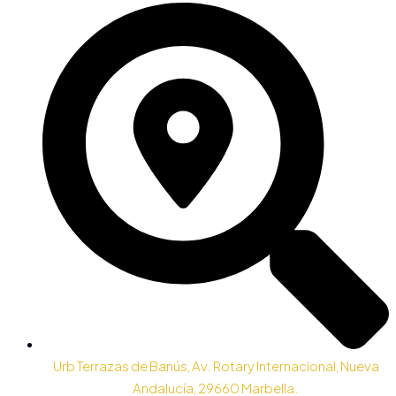
Urb Terrazas de Banús, Av. Rotary Internacional, Nueva
Andalucía, 29660 Marbella.