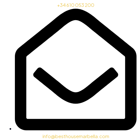
+34 610 053 200
info@besthousemarbella.com