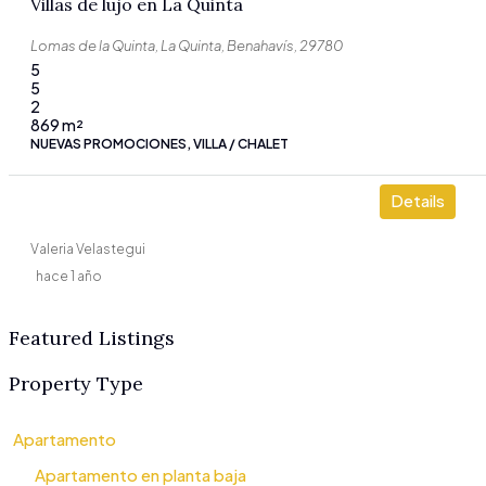
Villas de lujo en La Quinta
Lomas de la Quinta, La Quinta, Benahavís, 29780
5
5
2
869
m²
NUEVAS PROMOCIONES, VILLA / CHALET
Details
Valeria Velastegui
hace 1 año
Featured Listings
Property Type
Apartamento
Apartamento en planta baja