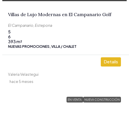
Villas de Lujo Modernas en El Campanario Golf
El Campanario, Estepona
5
6
393
m²
NUEVAS PROMOCIONES, VILLA / CHALET
Details
Valeria Velastegui
hace 5 meses
EN VENTA
NUEVA CONSTRUCCIÓN