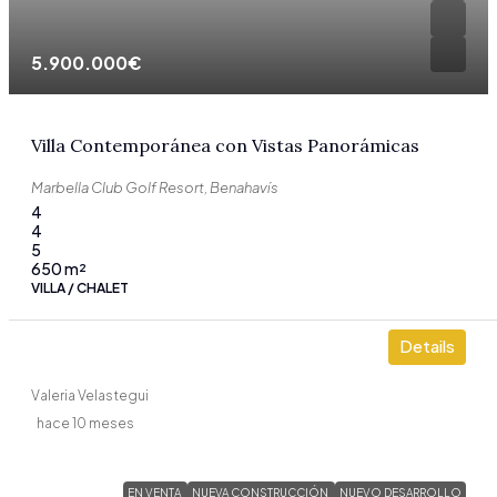
5.900.000€
Villa Contemporánea con Vistas Panorámicas
Marbella Club Golf Resort, Benahavís
4
4
5
650
m²
VILLA / CHALET
Details
Valeria Velastegui
hace 10 meses
EN VENTA
NUEVA CONSTRUCCIÓN
NUEVO DESARROLLO