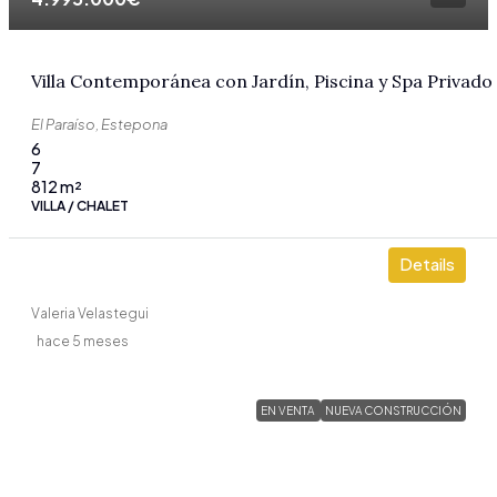
Villa Contemporánea con Jardín, Piscina y Spa Privado
El Paraíso, Estepona
6
7
812
m²
VILLA / CHALET
Details
Valeria Velastegui
hace 5 meses
EN VENTA
NUEVA CONSTRUCCIÓN