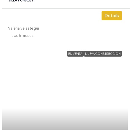
VILLA / CHALET
Details
Valeria Velastegui
hace 5 meses
EN VENTA
NUEVA CONSTRUCCIÓN