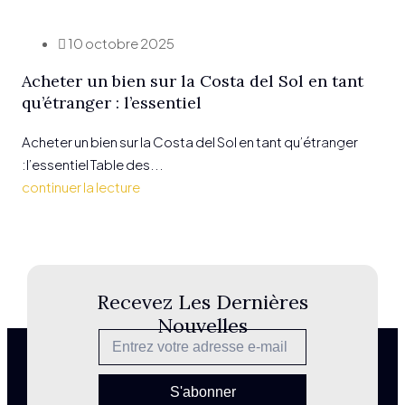
10 octobre 2025
Acheter un bien sur la Costa del Sol en tant
qu’étranger : l’essentiel
+34
Acheter un bien sur la Costa del Sol en tant qu’étranger
610
:l’essentiel Table des...
053
continuer la lecture
200
info@besthousemarbella
Sitemap
Urb Terrazas
Politique
Recevez Les Dernières
de Banús,
de
Nouvelles
Av. Rotary
confident
Internacional,
ialité
Nueva
Avis
Andalucía,
S'abonner