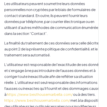
Les utilisateurs peuvent soumettre leurs données
personnelles non cryptées par le biais de formulaires de
contact standard. En outre, ils peuvent fournir leurs
données par téléphone, par courrier électronique ou en
utilisant d’autres méthodes de communication énumérées
dans la section “Contact”.
La finalité du traitement de ces données sera celle décrite
au point 2 de la présente politique de confidentialité, et le
traitement sera automatisé.
L’utilisateur est responsable de l’exactitude de ses données
et s’engage à ne pas introduire de fausses données et à
corriger toute inexactitude afin de refléter sa situation
réelle. L’utilisateur est seul responsable des informations
fausses ou inexactes qu’il fournit et des dommages causés
à
https://www.besthousemarbella.com/
ou à des tiers.
https://www.besthousemarbella.com/
met à la disposition
des utilisateurs les outils nécessaires pour modifier leurs