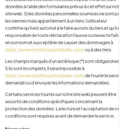
données à l’aide des formulaires prévus à cet effet sur notre
site web. Si les données personnelles soumises ne sont pas
les siennes mais appartiennent à un tiers, l’utilisateur
confirme qu’il est autorisé à le faire au nom du tiers et qu’il est
responsable de toute déclaration fausse ou inexacte faite
en son nom et susceptible de causer des dommages à
https://www.besthousemarbella.com/
ou à des tiers.
Les champs marqués d’un astérisque (*) sont obligatoires.
S’ils sont incomplets, il sera impossible à
https://www.besthousemarbella.com/
de fournir le service
demandé ou d’envoyer les informations demandées.
Certains services fournis sur notre site web peuvent être
assortis de conditions spécifiques concernant la
protection des données. La lecture et l’acceptation de ces
conditions sont requises avant de demander le service.