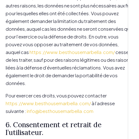
autres raisons, les données ne sont plus nécessaires aux fins
pour lesquelles elles ont été collectées. Vous pouvez
également demander la limitation du traitement des
données, auquel cas les données ne seront conservées que
pour l’exercice ou la défense de droits. En outre, vous
pouvez vous opposer au traitement de vos données,
auquel cas
https://www.besthousemarbella.com/
cessera
de les traiter, sauf pour des raisons légitimes ou des raisons
liées à la défense d’éventuelles réclamations. Vous avez
également le droit de demander la portabilité de vos
données.
Pour exercer ces droits, vous pouvez contacter
https://www.besthousemarbella.com/
à l’adresse
suivante :
info@besthousemarbella.com
6. Consentement et retrait de
l’utilisateur.