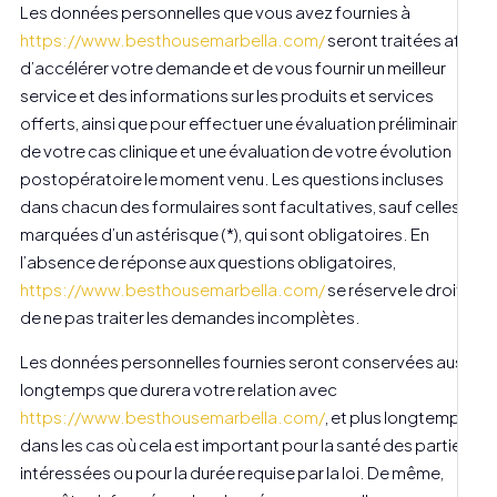
Les données personnelles que vous avez fournies à
https://www.besthousemarbella.com/
seront traitées afin
d’accélérer votre demande et de vous fournir un meilleur
service et des informations sur les produits et services
offerts, ainsi que pour effectuer une évaluation préliminaire
de votre cas clinique et une évaluation de votre évolution
postopératoire le moment venu. Les questions incluses
dans chacun des formulaires sont facultatives, sauf celles
marquées d’un astérisque (*), qui sont obligatoires. En
l’absence de réponse aux questions obligatoires,
https://www.besthousemarbella.com/
se réserve le droit
de ne pas traiter les demandes incomplètes.
Les données personnelles fournies seront conservées aussi
longtemps que durera votre relation avec
https://www.besthousemarbella.com/
, et plus longtemps
dans les cas où cela est important pour la santé des parties
intéressées ou pour la durée requise par la loi. De même,