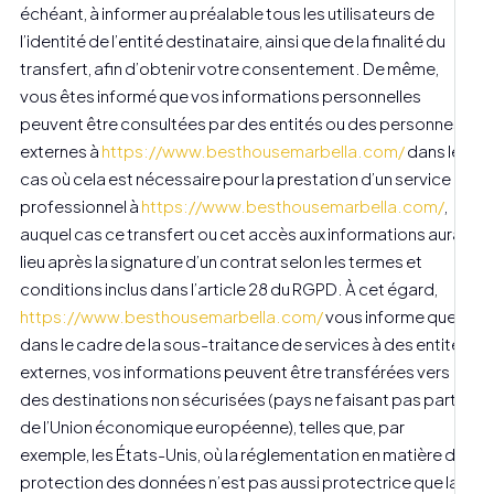
échéant, à informer au préalable tous les utilisateurs de
l’identité de l’entité destinataire, ainsi que de la finalité du
transfert, afin d’obtenir votre consentement. De même,
vous êtes informé que vos informations personnelles
peuvent être consultées par des entités ou des personnes
externes à
https://www.besthousemarbella.com/
dans les
cas où cela est nécessaire pour la prestation d’un service
professionnel à
https://www.besthousemarbella.com/
,
auquel cas ce transfert ou cet accès aux informations aura
lieu après la signature d’un contrat selon les termes et
conditions inclus dans l’article 28 du RGPD. À cet égard,
https://www.besthousemarbella.com/
vous informe que,
dans le cadre de la sous-traitance de services à des entités
externes, vos informations peuvent être transférées vers
des destinations non sécurisées (pays ne faisant pas partie
de l’Union économique européenne), telles que, par
exemple, les États-Unis, où la réglementation en matière de
protection des données n’est pas aussi protectrice que la