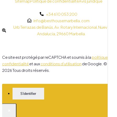
Sitemap
Politique de confidentialité
Avis juridique
+34 610 053 200
info@besthousemarbella.com
Urb Terrazas de Banús, Av. Rotary Internacional, Nueva
Andalucía, 29660 Marbella.
Ce site est protégé par reCAPTCHA et soumis à la
politique de
confidentialité
et aux
conditions d’utilisation
de Google. ©
2026 Tous droits réservés.
S'identifier
×