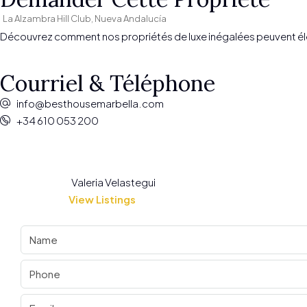
La Alzambra Hill Club, Nueva Andalucía
Découvrez comment nos propriétés de luxe inégalées peuvent éleve
Courriel & Téléphone
info@besthousemarbella.com
+34 610 053 200
Valeria Velastegui
View Listings