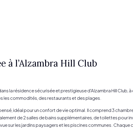
 à l’Alzambra Hill Club
 la résidence sécurisée et prestigieuse d'Alzambra Hill Club, à q
es les commodités, des restaurants et des plages.
nsé, idéal pour un confort de vie optimal. Il comprend 3 chambres
lement de 2 salles de bains supplémentaires, de toilettes pour inv
e vue sur les jardins paysagers et les piscines communes. Chaque