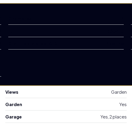
€
Chambres
3
²
ID
630410
2
Statut de la propriété
A vendre
-
,
t
Views
Garden
Garden
Yes
Garage
Yes, 2 places