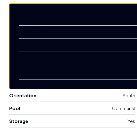
Prix
1.300.000
Superficie du terrain
368 m
Garages
Type de propriété
Appartement au rez
de-chaussée
Appartemen
Orientation
South
Pool
Communal
Storage
Yes