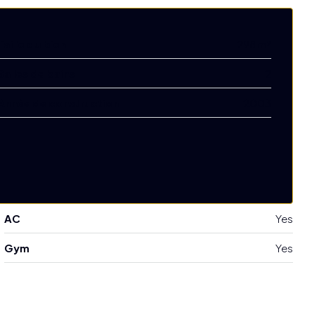
Taille du bien
298 m²
Salles de bains
2
Année de construction
2003
AC
Yes
Gym
Yes