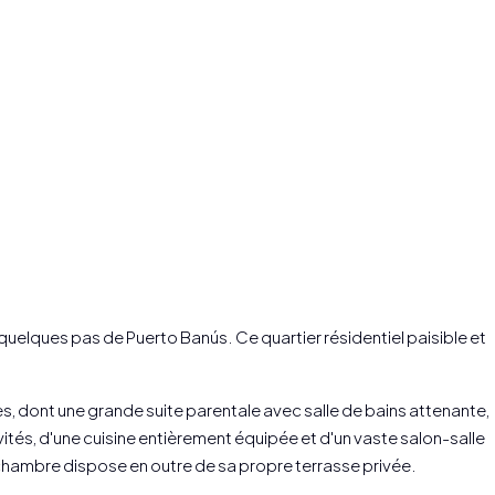
uelques pas de Puerto Banús. Ce quartier résidentiel paisible et
, dont une grande suite parentale avec salle de bains attenante,
ités, d'une cuisine entièrement équipée et d'un vaste salon-salle
 chambre dispose en outre de sa propre terrasse privée.