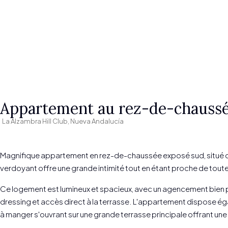
Appartement au rez-de-chaussée
La Alzambra Hill Club, Nueva Andalucía
Magnifique appartement en rez-de-chaussée exposé sud, situé dans
verdoyant offre une grande intimité tout en étant proche de tout
Ce logement est lumineux et spacieux, avec un agencement bien pe
dressing et accès direct à la terrasse. L'appartement dispose éga
à manger s'ouvrant sur une grande terrasse principale offrant un