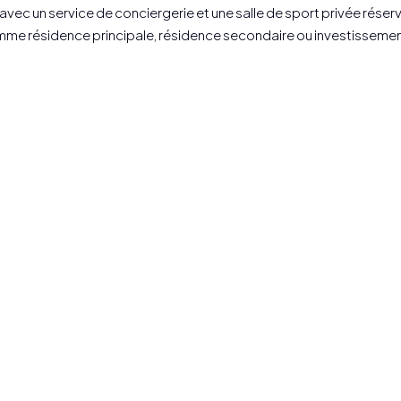
 avec un service de conciergerie et une salle de sport privée rés
me résidence principale, résidence secondaire ou investissement d