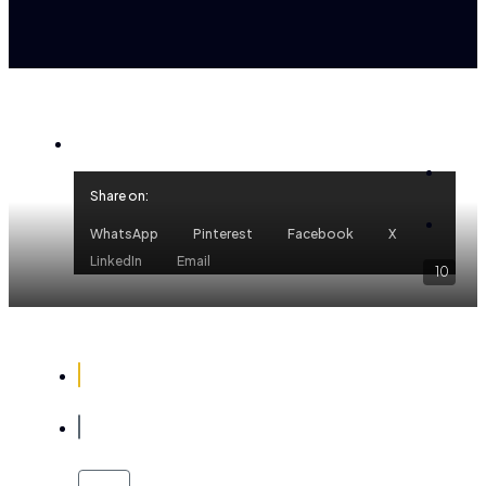
Share on:
WhatsApp
Pinterest
Facebook
X
LinkedIn
Email
10