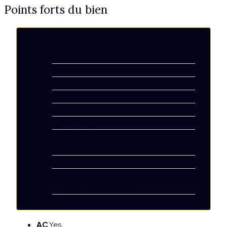
Points forts du bien
Prix
Commencer à partir de
390.000€
Chambres
2
Taille du bien
98 m²
Superficie du terrain
99 m²
ID
787134
Salles de bains
2
Statut de la propriété
A vendre,
Nouveau développement
Année de construction
2026
Type de propriété
Appartement,
Projets immobiliers neufs
AC
Yes