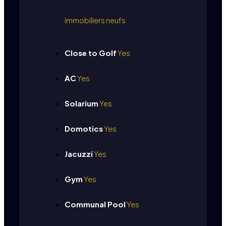
immobiliers neufs
Close to Golf
Yes
AC
Yes
Solarium
Yes
Domotics
Yes
Jacuzzi
Yes
Gym
Yes
Communal Pool
Yes