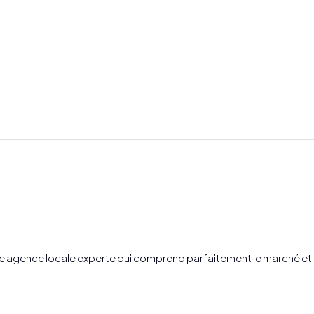
ec une agence locale experte qui comprend parfaitement le march