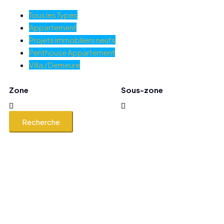
Tous les Types
Appartement
Projets immobiliers neufs
Penthouse Appartement
Villa / Demeure
Zone
Sous-zone
Recherche