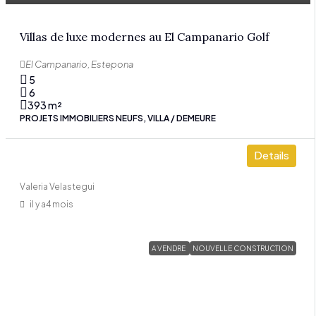
Villas de luxe modernes au El Campanario Golf
El Campanario, Estepona
5
6
393
m²
PROJETS IMMOBILIERS NEUFS, VILLA / DEMEURE
Details
Valeria Velastegui
il y a4 mois
A VENDRE
NOUVELLE CONSTRUCTION