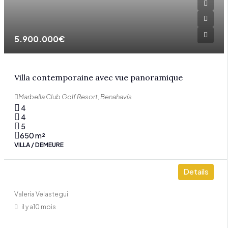
5.900.000€
Villa contemporaine avec vue panoramique
Marbella Club Golf Resort, Benahavís
4
4
5
650
m²
VILLA / DEMEURE
Details
Valeria Velastegui
il y a10 mois