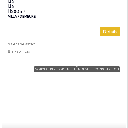
5
5
280
m²
VILLA / DEMEURE
Details
Valeria Velastegui
il y a5 mois
NOUVEAU DÉVELOPPEMENT
NOUVELLE CONSTRUCTION