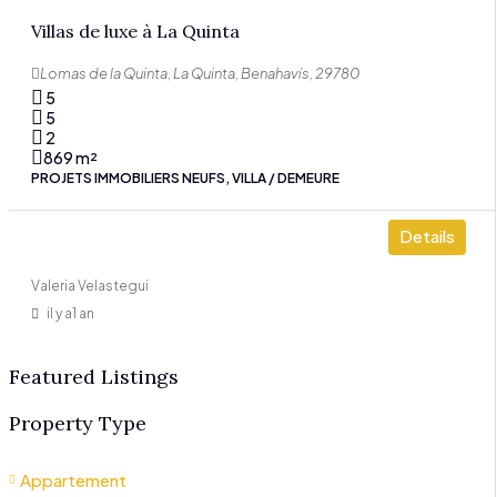
Villas de luxe à La Quinta
Lomas de la Quinta, La Quinta, Benahavís, 29780
5
5
2
869
m²
PROJETS IMMOBILIERS NEUFS, VILLA / DEMEURE
Details
Valeria Velastegui
il y a1 an
Featured Listings
Property Type
Appartement