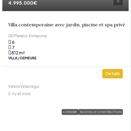
4.995.000€
Villa contemporaine avec jardin, piscine et spa privé
El Paraíso, Estepona
6
7
812
m²
VILLA / DEMEURE
Details
Valeria Velastegui
il y a5 mois
A VENDRE
NOUVELLE CONSTRUCTION