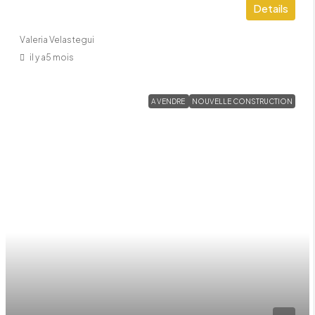
Details
Valeria Velastegui
il y a5 mois
A VENDRE
NOUVELLE CONSTRUCTION