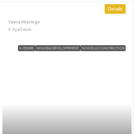
Details
Valeria Velastegui
il y a3 mois
A VENDRE
NOUVEAU DÉVELOPPEMENT
NOUVELLE CONSTRUCTION