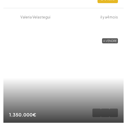
Valeria Velastegui
il y a4 mois
A VENDRE
1.350.000€