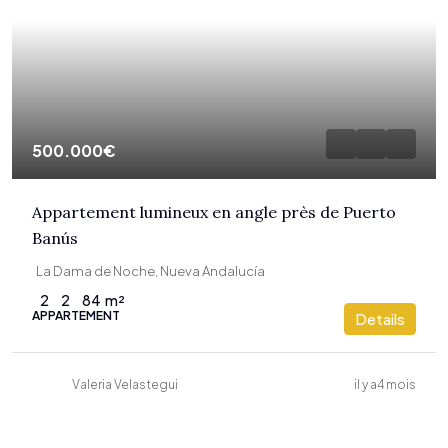
500.000€
Appartement lumineux en angle près de Puerto
Banús
La Dama de Noche, Nueva Andalucía
2
2
84
m²
APPARTEMENT
Details
Valeria Velastegui
il y a4 mois