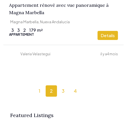
Appartement rénové avec vue panoramique à
Magna Marbella
Magna Marbella, Nueva Andalucía
3
3
2
179
m²
APPARTEMENT
Details
Valeria Velastegui
il y a4 mois
1
2
3
4
Featured Listings