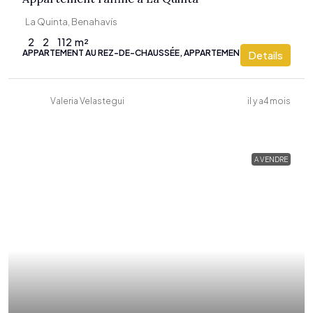
La Quinta, Benahavís
2
2
112
m²
APPARTEMENT AU REZ-DE-CHAUSSÉE, APPARTEMENT
Details
Valeria Velastegui
il y a4 mois
A VENDRE