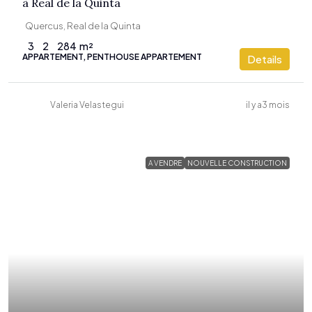
à Real de la Quinta
Quercus, Real de la Quinta
3
2
284
m²
APPARTEMENT, PENTHOUSE APPARTEMENT
Details
Valeria Velastegui
il y a3 mois
A VENDRE
NOUVELLE CONSTRUCTION