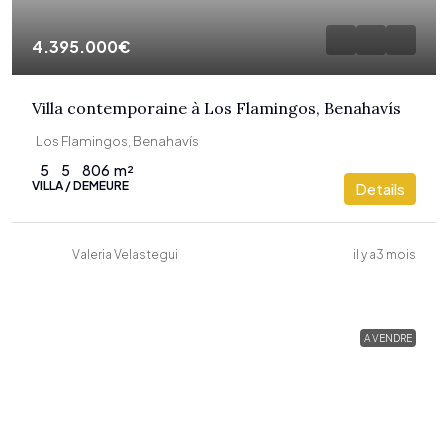
4.395.000€
Villa contemporaine à Los Flamingos, Benahavís
Los Flamingos, Benahavís
5
5
806
m²
VILLA / DEMEURE
Details
Valeria Velastegui
il y a3 mois
A VENDRE