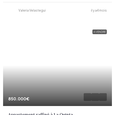
Valeria Velastegui
il y a4 mois
A VENDRE
850.000€
Appartement raffiné à La Quinta